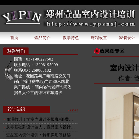
document.write('该广告位下暂无广告内容');
首页
壹品简介
教学特色
课程设置
家装设计
效果图专区
固话：
0371-86227502
联系电话：
13298195909
室内设计
联系QQ：
269065132
地址：
花园路与广电南路交叉口
作者: 管
(省广播电视中心)向西30米路北
乘车路线：
请向咨询老师询问依
据各人位置的详细乘车路线
设计知识
血泪教训！学室内设计不报班=浪费…
从零基础到设计达人，壹品室内设计…
壹品室内设计培训：解锁实用装修秘…