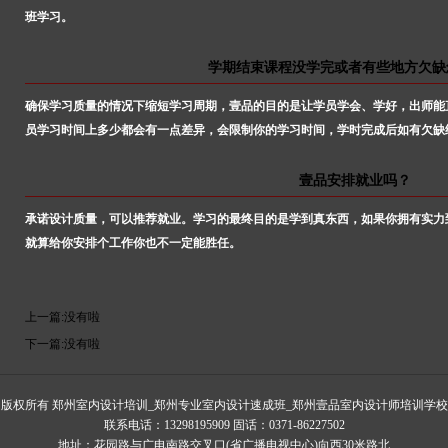
班学习。
学期结束课程没学完或者有些地方欠缺
确保学习质量的情况下缩短学习周期，壹品的目的是让学员学会、学好，出师能
员学习时间上多少都会有一点差异，会限制你的学习时间，学时完成后如有欠缺
壹品安排就业吗？
承诺设计质量，可以推荐就业。学习的最终目的是学到真东西，如果你拥有实力
就算给你安排个工作你也不一定能胜任。
上一篇:没有啦
下一篇:没有啦
版权所有 郑州室内设计培训_郑州专业室内设计速成班_郑州壹品室内设计师培训学校
联系电话：13298195909 固话：0371-86227502
地址：花园路与广电南路交叉口(省广播电视中心)向西30米路北