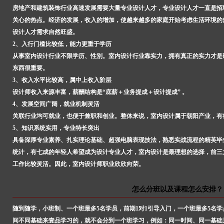
房地产和建筑装饰行业高速发展需要大量专业设计人才，专业设计人才一直是招
关心的热点。经济的发展，收入的增加，使越来越多的家庭开始考虑生活环境的
设计人才需求自然旺盛。
2、入行门槛比较低，能力更重于学历
从事室内设计行业不限学历、性别。室内设计行业靠实力，拥有真正的实力才是
东西很重要。
3、收入水平比较高，属中上收入阶层
设计师收入来源丰富，薪酬结构是“底薪＋业务提成＋设计提成” 。
4、发展空间广阔，就业机制灵活
关联行业均可就业，也便于兼职和创业。整体来说，室内设计属于朝阳产业，有
5、知识系统实用，专业特长突出
具备深厚专业素养、扎实理论基础、超强电脑表现技法，熟悉实战流程的精英毕
统计，有七成的年轻人希望成为设计专业人才，室内设计是最理想的选择，前三
工作比较灵活。因此，室内设计师职业欣欣向荣。
怎么分班以及课程怎么安排？
随到随学，小班制、一个班最多5名学员，前期1对1引导入门，一个班最多5名
间不同基础来壹品学习的，就不会分到一个班学习，例如：同一时间、同一基础