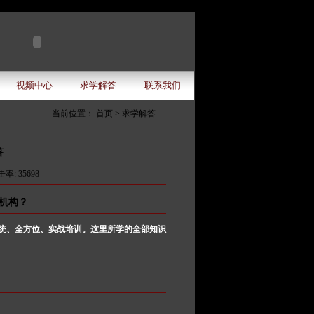
视频中心
求学解答
联系我们
当前位置： 首页 >
求学解答
答
率: 35698
机构？
统、全方位、实战培训。这里所学的全部知识