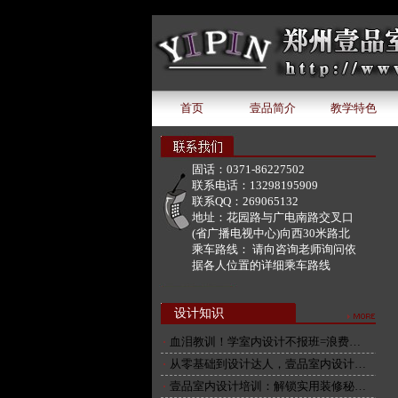
document.write('该广告位下暂无广告内容');
首页
壹品简介
教学特色
固话：
0371-86227502
联系电话：
13298195909
联系QQ：
269065132
地址：
花园路与广电南路交叉口
(省广播电视中心)向西30米路北
乘车路线：
请向咨询老师询问依
据各人位置的详细乘车路线
设计知识
血泪教训！学室内设计不报班=浪费…
从零基础到设计达人，壹品室内设计…
壹品室内设计培训：解锁实用装修秘…