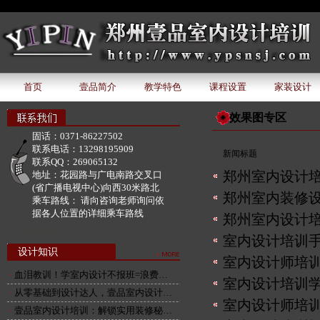
document.write('该广告位下暂无广告内容');
首页
壹品简介
教学特色
课程设置
家装设计
效果图专区
固话：
0371-86227502
联系电话：
13298195909
新闻标题
联系QQ：
269065132
郑州室内设计培
地址：
花园路与广电南路交叉口
(省广播电视中心)向西30米路北
郑州室内装修
乘车路线：
请向咨询老师询问依
据各人位置的详细乘车路线
郑州室内设计培
室内设计培训手
设计知识
室内设计师培训
血泪教训！学室内设计不报班=浪费…
室内设计培训学
从零基础到设计达人，壹品室内设计…
室内设计师培
壹品室内设计培训：解锁实用装修秘…