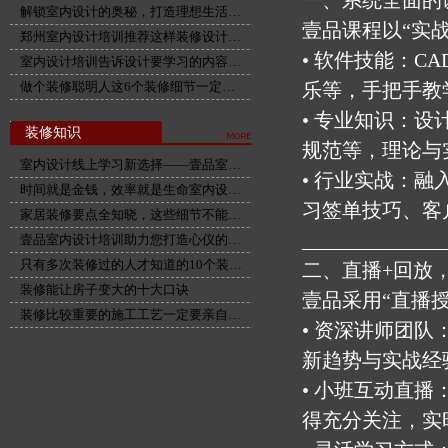
一、系统全面的
解锁室内设计的奥秘，打造理想生活…
壹品课程以“实
郑州室内设计培训推荐这样装修设计…
• 软件技能：CA
室内设计培训告诉设计要学习的内容…
做个装修聪明人这6个装修细节一定…
乐等，手把手教
• 专业知识：
装修知识
规范等，理论与
室内设计线上学习新选择——壹品室…
• 行业实战：
时间就是金钱，效率就是生命室内设…
习签单技巧、客
家居装修要点全知晓，这些细节不能…
______________
壹品室内设计培训助力您打造心仪的…
只有多次装修过的人才知道的10个装…
二、直播+回放
装修能让房子变大的十大口诀
壹品采用“直播
装修比较重要的施工工艺一定要亲自…
• 资深讲师团
新趋势与实战经
• 小班互动直
得充分关注，实