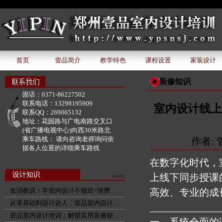
document.write('该广告位下暂无广告内容');
首页
壹品简介
教学特色
课程设置
家装设计
装修知识
固话：
0371-86227502
联系电话：
13298195909
室内设计线上
联系QQ：
269065132
地址：
花园路与广电南路交叉口
(省广播电视中心)向西30米路北
乘车路线：
请向咨询老师询问依
作者: 管
据各人位置的详细乘车路线
在数字化时代，
设计知识
上线下同步授课
血泪教训！学室内设计不报班=浪费…
高效、专业的成
从零基础到设计达人，壹品室内设计…
______________
壹品室内设计培训：解锁实用装修秘…